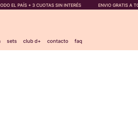
ODO EL PAÍS + 3 CUOTAS SIN INTERÉS
ENVIO GRATIS A TO
a
sets
club d+
contacto
faq