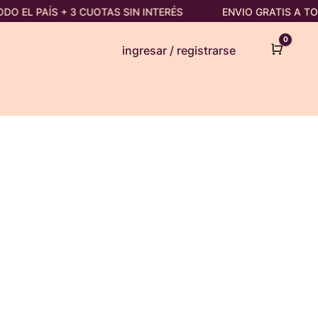
DO EL PAÍS + 3 CUOTAS SIN INTERÉS
ENVIO GRATIS A TOD
0
Cart
ingresar / registrarse