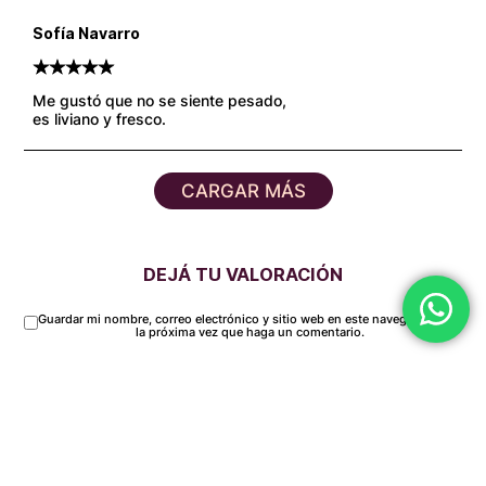
Sofía Navarro
5
Valorado
5
sobre 5 basado en
puntuaciones de clientes
Me gustó que no se siente pesado,
es liviano y fresco.
CARGAR MÁS
DEJÁ TU VALORACIÓN
Guardar mi nombre, correo electrónico y sitio web en este navegador para
la próxima vez que haga un comentario.