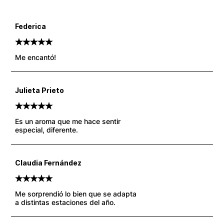
Federica
5
Valorado
5
sobre 5 basado en
puntuaciones de clientes
Me encantó!
Julieta Prieto
5
Valorado
5
sobre 5 basado en
puntuaciones de clientes
Es un aroma que me hace sentir
especial, diferente.
Claudia Fernández
5
Valorado
5
sobre 5 basado en
puntuaciones de clientes
Me sorprendió lo bien que se adapta
a distintas estaciones del año.