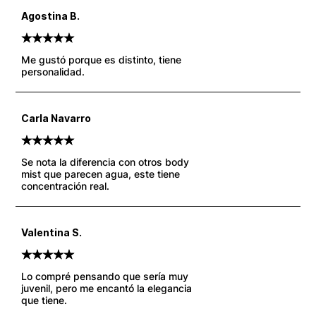
Agostina B.
5
Valorado
5
sobre 5 basado en
puntuaciones de clientes
Me gustó porque es distinto, tiene
personalidad.
Carla Navarro
5
Valorado
5
sobre 5 basado en
puntuaciones de clientes
Se nota la diferencia con otros body
mist que parecen agua, este tiene
concentración real.
Valentina S.
5
Valorado
5
sobre 5 basado en
puntuaciones de clientes
Lo compré pensando que sería muy
juvenil, pero me encantó la elegancia
que tiene.