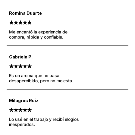
Romina Duarte
5
Valorado
5
sobre 5 basado en
puntuaciones de clientes
Me encantó la experiencia de
compra, rápida y confiable.
Gabriela P.
5
Valorado
5
sobre 5 basado en
puntuaciones de clientes
Es un aroma que no pasa
desapercibido, pero no molesta.
Milagros Ruiz
5
Valorado
5
sobre 5 basado en
puntuaciones de clientes
Lo usé en el trabajo y recibí elogios
inesperados.