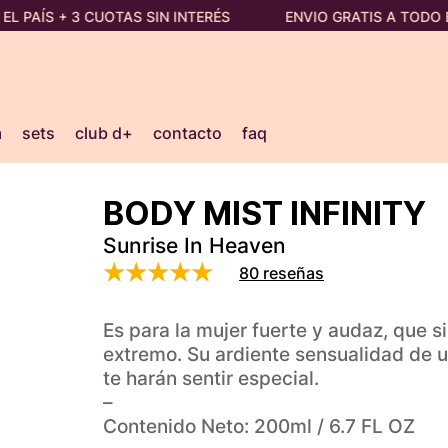
AÍS + 3 CUOTAS SIN INTERÉS
ENVIO GRATIS A TODO EL P
a
sets
club d+
contacto
faq
BODY MIST INFINITY
Sunrise In Heaven
80 reseñas
Valorado en
5.00
de 5
Es para la mujer fuerte y audaz, que si
extremo. Su ardiente sensualidad de un
te harán sentir especial.
–
Contenido Neto: 200ml / 6.7 FL OZ