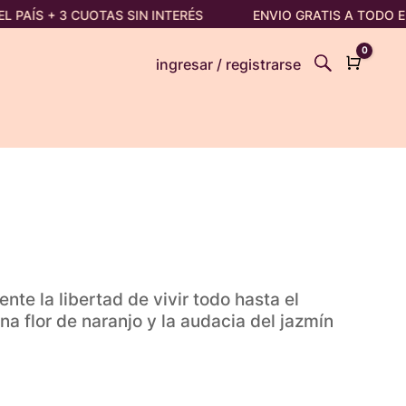
AÍS + 3 CUOTAS SIN INTERÉS
ENVIO GRATIS A TODO EL PA
0
Cart
ingresar / registrarse
ente la libertad de vivir todo hasta el
a flor de naranjo y la audacia del jazmín