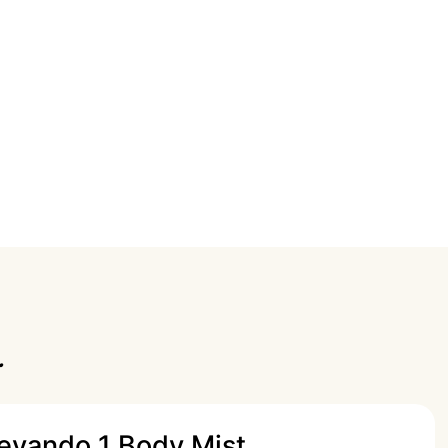
.
levando 1 Body Mist